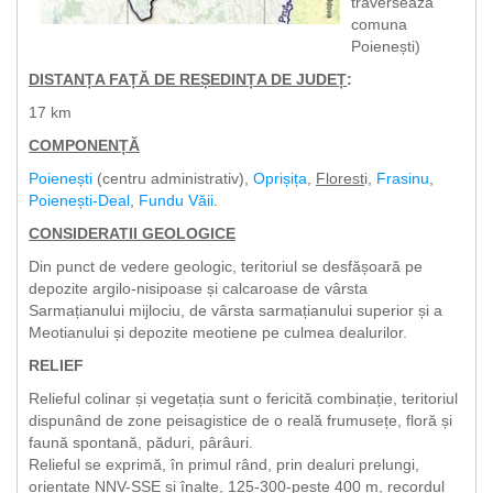
traversează
comuna
Poienești)
DISTANȚA FAȚĂ DE REȘEDINȚA DE JUDEȚ
:
17 km
COMPONENȚĂ
Poienești
(centru administrativ),
Oprișița
,
Florest
i,
Frasinu
,
Poienești-Deal
,
Fundu Văii
.
CONSIDERATII GEOLOGICE
Din punct de vedere geologic, teritoriul se desfășoară pe
depozite argilo-nisipoase și calcaroase de vârsta
Sarmațianului mijlociu, de vârsta sarmațianului superior și a
Meotianului și depozite meotiene pe culmea dealurilor.
RELIEF
Relieful colinar și vegetația sunt o fericită combinație, teritoriul
dispunând de zone peisagistice de o reală frumusețe, floră și
faună spontană, păduri, pârâuri.
Relieful se exprimă, în primul rând, prin dealuri prelungi,
orientate NNV-SSE și înalte, 125-300-peste 400 m, recordul