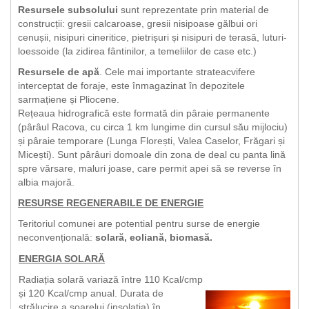
Resursele subsolului
sunt reprezentate prin material de
construcții: gresii calcaroase, gresii nisipoase gălbui ori
cenușii, nisipuri cineritice, pietrișuri și nisipuri de terasă, luturi-
loessoide (la zidirea fântinilor, a temeliilor de case etc.)
Resursele de apă
. Cele mai importante strateacvifere
interceptat de foraje, este înmagazinat în depozitele
sarmațiene și Pliocene.
Rețeaua hidrografică este formată din pâraie permanente
(pârâul Racova, cu circa 1 km lungime din cursul său mijlociu)
și pâraie temporare (Lunga Florești, Valea Caselor, Frăgari și
Micești). Sunt pârâuri domoale din zona de deal cu panta lină
spre vărsare, maluri joase, care permit apei să se reverse în
albia majoră.
RESURSE REGENERABILE DE ENERGIE
Teritoriul comunei are potential pentru surse de energie
neconvențională:
solară, eoliană, biomasă.
ENERGIA SOLARĂ
Radiația solară variază între 110 Kcal/cmp
și 120 Kcal/cmp anual. Durata de
strălucire a soarelui (insolația) în