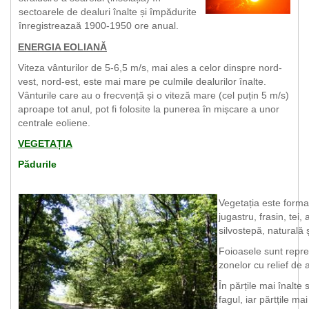
sectoarele de dealuri înalte și împădurite
înregistreazaă 1900-1950 ore anual.
ENERGIA EOLIANĂ
Viteza vânturilor de 5-6,5 m/s, mai ales a celor dinspre nord-
vest, nord-est, este mai mare pe culmile dealurilor înalte.
Vânturile care au o frecvență și o viteză mare (cel puțin 5 m/s)
aproape tot anul, pot fi folosite la punerea în mișcare a unor
centrale eoliene.
VEGETAȚIA
Pădurile
Vegetația este forma
jugastru, frasin, tei,
silvostepă, naturală ș
Foioasele sunt repre
zonelor cu relief de 
În părțile mai înalte
fagul, iar părtțile ma