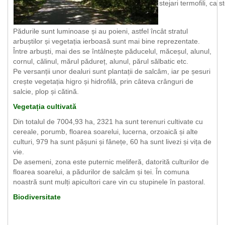
stejari termofili, ca 
Pădurile sunt luminoase și au poieni, astfel încât stratul
arbuștilor și vegetația ierboasă sunt mai bine reprezentate.
Între arbuști, mai des se întâlnește păducelul, măceșul, alunul,
cornul, călinul, mărul pădureț, alunul, părul sălbatic etc.
Pe versanții unor dealuri sunt plantații de salcâm, iar pe șesuri
crește vegetația higro și hidrofilă, prin câteva crânguri de
salcie, plop și cătină.
Vegetația cultivată
Din totalul de 7004,93 ha, 2321 ha sunt terenuri cultivate cu
cereale, porumb, floarea soarelui, lucerna, orzoaică și alte
culturi, 979 ha sunt pășuni și fânețe, 60 ha sunt livezi și vița de
vie.
De asemeni, zona este puternic meliferă, datorită culturilor de
floarea soarelui, a pădurilor de salcâm și tei. În comuna
noastră sunt mulți apicultori care vin cu stupinele în pastoral.
Biodiversitate