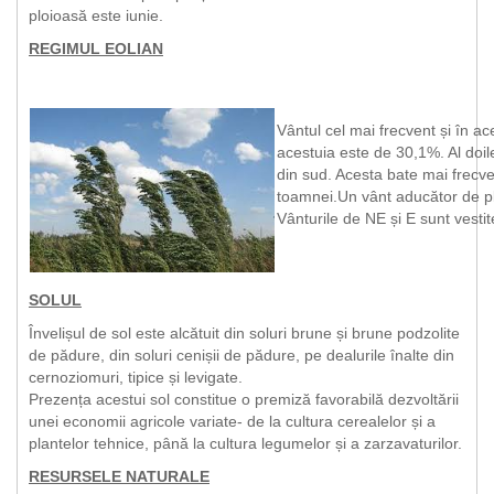
ploioasă este iunie.
REGIMUL EOLIAN
Vântul cel mai frecvent și în ac
acestuia este de 30,1%. Al doil
din sud. Acesta bate mai frecvent
toamnei.Un vânt aducător de plo
Vânturile de NE și E sunt vestite
SOLUL
Învelișul de sol este alcătuit din soluri brune și brune podzolite
de pădure, din soluri cenișii de pădure, pe dealurile înalte din
cernoziomuri, tipice și levigate.
Prezența acestui sol constitue o premiză favorabilă dezvoltării
unei economii agricole variate- de la cultura cerealelor și a
plantelor tehnice, până la cultura legumelor și a zarzavaturilor.
RESURSELE NATURALE