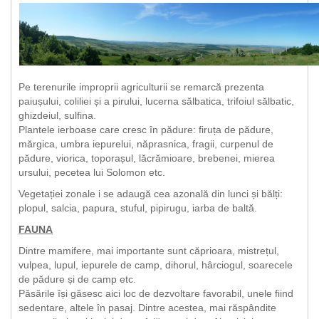
Pe terenurile improprii agriculturii se remarcă prezenta
paiușului, coliliei și a pirului, lucerna sălbatica, trifoiul sălbatic,
ghizdeiul, sulfina.
Plantele ierboase care cresc în pădure: firuța de pădure,
mărgica, umbra iepurelui, năprasnica, fragii, curpenul de
pădure, viorica, toporașul, lăcrămioare, brebenei, mierea
ursului, pecetea lui Solomon etc.
Vegetației zonale i se adaugă cea azonală din lunci și bălți:
plopul, salcia, papura, stuful, pipirugu, iarba de baltă.
FAUNA
Dintre mamifere, mai importante sunt căprioara, mistrețul,
vulpea, lupul, iepurele de camp, dihorul, hârciogul, soarecele
de pădure și de camp etc.
Păsările își găsesc aici loc de dezvoltare favorabil, unele fiind
sedentare, altele în pasaj. Dintre acestea, mai răspândite