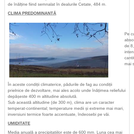
de înălține fiind semnalat în dealurile Cetate, 484 m.
CLIMA PREDOMINANTĂ
Pe cu
abso
de 8
inten
canti
mai s
În aceste condiții climaterice, pădurile de fag au condiții
prielnice de dezvoltare, mai ales acolo unde înățimea reliefului
depășeste 400 m altitudine absolută.
Sub această altitudine (de 300 m), clima are un caracter
temperat-continental; temperature medii și extreme mai mari,
inversiuni termice foarte accentuate, îndeosebi pe văi.
UMIDITATE
Media anuală a precipitațiilor este de 600 mm. Luna cea mai