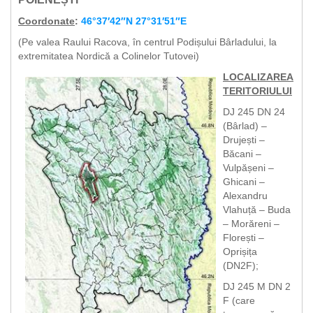
Coordonate
:
46°37′42″N 27°31′51″E
(Pe valea Raului Racova, în centrul Podișului Bârladului, la
extremitatea Nordică a Colinelor Tutovei)
LOCALIZAREA
TERITORIULUI
DJ 245 DN 24
(Bârlad) –
Drujești –
Băcani –
Vulpășeni –
Ghicani –
Alexandru
Vlahuță – Buda
– Morăreni –
Florești –
Oprișița
(DN2F);
DJ 245 M DN 2
F (care